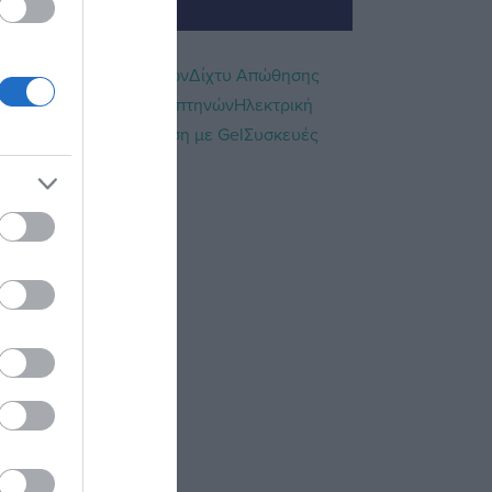
ΟΙ ΑΝΤΙΜΕΤΩΠΙΣΗΣ
ς Απώθησης Περιστεριών
Δίχτυ Απώθησης
εριών
Νήμα απώθησης πτηνών
Ηλεκτρική
αμηλού προφίλ
Απώθηση με Gel
Συσκευές
ών