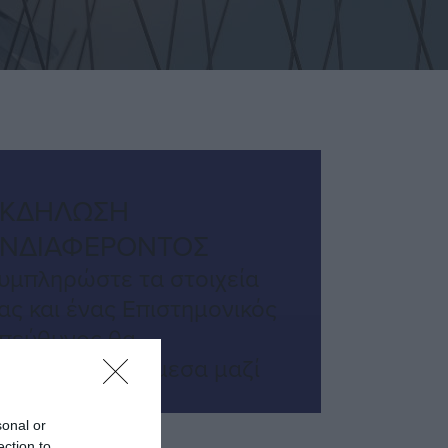
ΕΚΔΗΛΩΣΗ
ΕΝΔΙΑΦΕΡΟΝΤΟΣ
υμπληρώστε τα στοιχεία
ας και ένας Επιστημονικός
πεύθυνος θα
πικοινωνήσει άμεσα μαζί
ας
sonal or
ection to