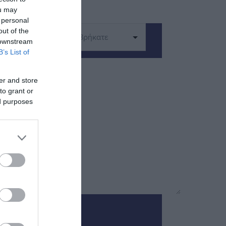
ou may
 personal
out of the
 downstream
B’s List of
er and store
to grant or
ed purposes